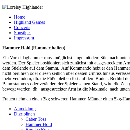
Home
Highland Games
Concerts
Sonstiges
Impressum
Hammer Hold (Hammer halten)
Ein Vorschlaghammer muss möglichst lange mit dem Stiel nach unten
werden. Der Spieler positioniert sich zunächst mit ausgestreckte
dem Stielende auf dem Stamm. Auf Kommando hebt er den Hammer m
nicht berühren oder diesen seitlich über dessen Umriss hinaus verlass
mehr verändern, dh. die Füße bleiben fest auf dem Boden. Berührt d
Baumstammes oder verändert der Spieler seinen Stand, wird die Zeit 
bewegt werden, dh. ausgestreckter Arm ist die Maximale, nach unten 
Frauen nehmen einen 3kg schweren Hammer, Männer einen 5kg-Hammer
Anmeldung
Disziplinen
Caber Toss
Hammer Hold
Bungee Run